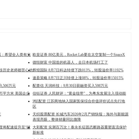
愿：希望全人类有光
欧皇证券 80亿美元，Rocket Lab要在太空复制一个SpaceX
德恒财富 中国造的机器人，去日本机场打工了
史！连历史老师都苦心劝
辉煌国际 8月7日科达转债下跌013%，转股溢价率1192%
速盈策略 8月7日正川转债上涨08%，转股溢价率15015%
506万元
配查信 天润科技：9月30日获融资买入598万元
万平方米 美国企业
信钰证券 人民财评：“黄金纽带”，为粤东发展注入强动能
鸿E配资 江苏两地纳入国家医保综合价值评价试点先行地
区
症
天织股票配资 长城汽车2026年2月产销快报：海外与新能源
表现亮眼，整体销量同比微降
一度将配速提升至“破
大彩配资 实测百万次！泰永长征固态断路器重塑直流保护
新标准