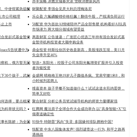
亦丰策略 冰燃京城春意浓 雪映消费新风尚
部、中使馆紧急提醒
财聚配资 李强会见意大利总理梅洛尼
上市公司梳理
乐众盈 六氟磷酸锂价格狂飙！翻倍牛股，产线满负荷运行
终止上市
58配资 华为首款AI情绪陪伴产品全部售罄 机构看好AI玩具
市场潜力 两大细分领域有望受益
混合发起式基金暂停
惠盈财富 公告速递：广发匠心优选三年持有混合发起式基
金暂停机构投资者大额申购业务
paceX告状遭中方
鼎金投资 特斯拉创历史收盘新高，美股涨跌互现，美11月
失业率升至46%
侦察机，俄方暂无回
智选+ 东阳光：控股子公司东阳光氟增资扩股并引入投资
者兴银投资
下30个孩子，武则
金盛网 晴格格王艳19岁儿子颜值杀疯。宽肩窄腰1米8，和
小时候判若两人
维嘉资本 孩子早餐不知道做什么？试试这道水煎鸡蛋饼，
简单又好吃
如何选择，要点梳理
聚合财富 分析公务员笔试辅导机构的师资力量哪家强
成为科举状元吗？
红腾网 魔法原子全球合作大会成功举办 以“具身智能+X”引
领赛道确定性
董事长陈娇：为全国
91快牛 特朗普“风向”失灵: 多国缘何排队拥抱中国?
悦配资 中东八国集体发声! 强烈谴责这一行为, 和平之路再
遇挑战