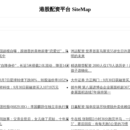
港股配资平台 SiteMap
英国超模自曝，跟德普的美艳前妻“恋爱过”，马
鸿运配资 世界首富马斯克55岁生日许
其中
明的未来
“自降身价”，长近5米搭载2.0L混动，降至14万
精选期货配资 2000人仅170人选历
孩子选物化…
宝 8月7日星球转债下跌08%，转股溢价率1052%
大牛证券 方正阀门：9月30日获融资买入
祥科技：9月30日获融资买入10719万元
抓牛网 第八届进博会企业展面积超367
参展面积连续7年保持第一
团控股(06829.HK)：李国麟辞任独立非执行董
日赢配资 瑞幸应该尽快摆脱外卖依赖
民间故事：父亲去世后，女儿做了尼姑，十年后
牛在线 张朝阳2小时36分跑完半马，
礼
5”，赛后回应：有每天跑5公里的习惯