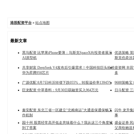
港股配资平台
»
站点地图
最新文章
黑马配资 比苹果iPhone要薄：马斯克SpaceX向投资者展示
优选策略 
AI原型机
斯克也牵涉
共享财富 DeepSeek V4发布后引爆需求！中国科技巨头纷抢
壹资网 丰田
华为昇腾950芯片
多
广源优配 8月7日科沃转债下跌055%，转股溢价率13945%
9688策略
巨龙配资 中草香料：9月30日获融资买入964万元
日斗配资 三
秦安配资 东北三省一区建立“北粮南运”大通道保通保畅工
闪牛 龙升集
作机制
事
园十州 股票经常高开低走意味着什么？我从这三个角度找
盛金证券 
到了答案
父亲给她送