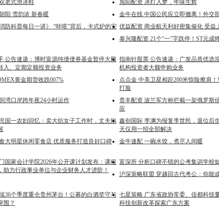
一双老式滑冰鞋
旭阳配资 ‌冰灯入梦，年味生辉‌
朝阳 雪韵浓 新春暖
金牛在线 中国公民应立即撤离！外交
消防科普每日一讲》 “咔嗒”背后，卡式炉的安
优益配资 商业航天利好密集催化 受益
泰兴隆配资 21个“一”字跌停！ST元成
手 公告速递：博时富源纯债债券基金暂停大额
指南针股票 公告速递：广发品质优选
转入、定期定额投资业务
机构投资者大额申购业务
OMEX黄金期货收跌007%
点点金 中美卫星相距200米惊险擦肩！S
打脸
深圳湾口岸跨年夜24小时运作
贵丰配资 波兰军方称拦截一架俄罗斯
应
 民国一农妇回忆：卖大炕女子工作时，丈夫抱
鑫创国际 李渊为报复李世民，退位后生
候
天仅用一招全部解决
零食大明星休闲零食店 优质服务打造良好口碑
金牛速配 一碗水饺，煮尽人间暖
门国家会计学院2026年公开课计划发布：课程
富深所 分析口碑不错的公考集训学校
，助力行政事业单位与企业财务人才进阶！
沪深策略联盟 穿越回古代考公：你能
连续36个季度重仓贵州茅台！公募的白酒坚守与
七星策略 广东省政协常委、佳都科技
突围？
科技创新改革探索广东方案