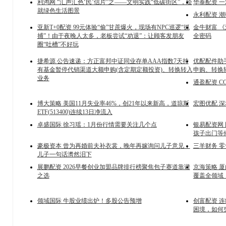
利鸿网 “汇声汇色‘民’信片”之——文明实践“低碳街区”，绘
华泰配资 
就绿色生活图景
永利配资 潮
亚新T+0配资 99元体验“偷”甘蔗爆火，现场有NPC巡逻“抓
金牛财富 《
捕”！由于夜晚人太多，老板尝试“劝退”：让顾客发朋友
全密码
圈“吐槽”不好玩
捷希源 公告速递：方正富邦中证同业存单AAA指数7天持
优配配件助
有基金暂停代销渠道大额申购(含定期定额投资)、转换转入
申购、转换
业务
通盈配资 C
博大策略 美国11月失业率46%，创21年以来新高，道琼斯
宏图优配 
ETF(513400)连续13日净流入
卓盛国际 徐习瑶：1月份行情需要关注几个点
银易配资网
孩子出门等
豪极资本 曾为再婚前夫补衣裳，晚年再嫁询问儿子意见，
三羊财务 
儿子一句话潸然泪下
展鹏配资 2026早餐创业加盟品牌排行榜聚焦包子赛道靠谱
京海策略 厦
之选
覆盖全领域
领域国际 牛股业绩出炉！多股公告预增
创富配资 
困境，如何