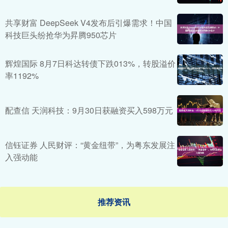
共享财富 DeepSeek V4发布后引爆需求！中国
科技巨头纷抢华为昇腾950芯片
辉煌国际 8月7日科达转债下跌013%，转股溢价
率1192%
配查信 天润科技：9月30日获融资买入598万元
信钰证券 人民财评：“黄金纽带”，为粤东发展注
入强动能
推荐资讯