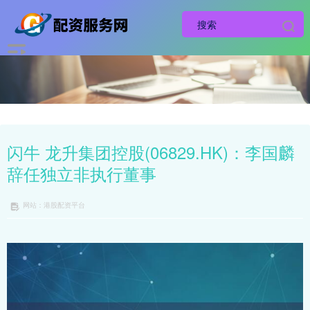
闪牛 龙升集团控股(06829.HK)：李国麟
辞任独立非执行董事
网站：港股配资平台