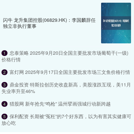
闪牛 龙升集团控股(06829.HK)：李国麟辞任
独立非执行董事
忠泰策略 2025年9月20日全国主要批发市场葡萄干(一级)
1
价格行情
富灯网 2025年9月17日全国主要批发市场三文鱼价格行情
2
鼎金投资 特斯拉创历史收盘新高，美股涨跌互现，美11月
3
失业率升至46%
猎股网 新年抢先“鸣枪” 温州擘画强城行动新跨越
4
保利配资 长期被“冤枉”的7个好东西，以为有害其实健康可
5
放心吃