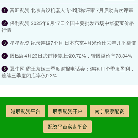
富旺配资 北京首设机器人专业职称评审 7月启动首次评审
1
保利配资 2025年9月17日全国主要批发市场中华蜜宝价格
2
行情
星星配资 纪录连破7个月 日本东京4月米价比去年几乎翻倍
3
股E融 4月23日武进转债上涨0.72%，转股溢价率73.34%
4
翼牛网 霸王茶姬三季度财报电话会：连续11个季度盈利，
5
连续三季度闭店率仅0.3%
港股配资平台
股票配资开户
南宁股票配资
配资平台实盘平台