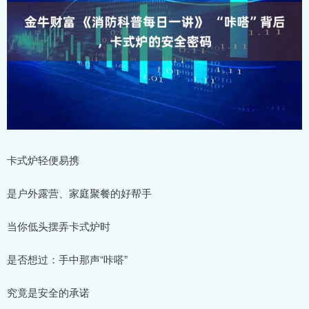
卡式炉轻便易携
是户外露营、家庭聚餐的好帮手
当你低头摆弄卡式炉时
是否想过：手中那声“咔嗒”
究竟是安全的承诺