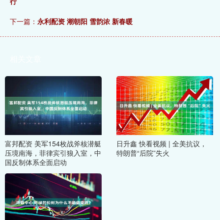
行
下一篇：
永利配资 潮朝阳 雪韵浓 新春暖
相关文章
富邦配资 美军154枚战斧核潜艇
日升鑫 快看视频 | 全美抗议，
压境南海，菲律宾引狼入室，中
特朗普“后院”失火
国反制体系全面启动