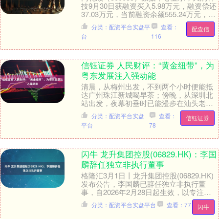
技9月30日获融资买入5.98万元，融资偿还
37.03万元，当前融资余额555.24万元，占
流通市值的0.60%。 该....
分类：配资平台实盘平
查看：
配查信
台
116
信钰证券 人民财评：“黄金纽带”，为
粤东发展注入强动能
清晨，从梅州出发，不到两个小时便能抵
达广州珠江新城喝早茶；傍晚，从深圳北
站出发，夜幕初垂时已能漫步在汕头老城
区的骑楼下。 10月28日，“发现最美铁路·
分类：配资平台实盘
查看：
信钰证券
粤东腾飞....
平台
78
闪牛 龙升集团控股(06829.HK)：李国
麟辞任独立非执行董事
格隆汇3月1日丨龙升集团控股(06829.HK)
发布公告，李国麟已辞任独立非执行董
事，自2026年2月28日起生效，以专注于
其他业务及个人事务。紧随李先生辞任
分类：配资平台实盘平台
查看：77
闪牛
生....