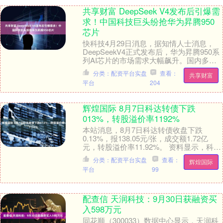
共享财富 DeepSeek V4发布后引爆需
求！中国科技巨头纷抢华为昇腾950
芯片
快科技4月29日消息，据知情人士消息，
DeepSeekV4正式发布后，华为昇腾950系
列AI芯片的市场需求大幅飙升。国内多家
头部科技企业正紧急锁定芯片供货订
分类：配资平台实盘
查看：
共享财富
单。....
平台
204
辉煌国际 8月7日科达转债下跌
013%，转股溢价率1192%
本站消息，8月7日科达转债收盘下跌
0.13%，报138.05元/张，成交额1.72亿
元，转股溢价率11.92%。 资料显示，科达
转债信用级别为“A-”，债券期限....
分类：配资平台实盘
查看：
辉煌国际
平台
99
配查信 天润科技：9月30日获融资买
入598万元
同花顺（300033）数据中心显示，天润科