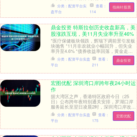
（含转换转入、定期定额和不定额投资）
分类：配资平台实
查看：
指南针股票
业务的公告》。....
盘平台
114
鼎金投资 特斯拉创历史收盘新高，美
股涨跌互现，美11月失业率升至46%
*医疗保健板块领跌，辉瑞下调前景引发板
块抛售 *11月非农就业小幅回升，但失业
率升至4.6% *债券收益率回落，黄金走
强，油价大幅下挫 美国股市周二走势分
分类：配资平台实盘
查看：
鼎金投资
化，标....
平台
211
宏图优配 深圳湾口岸跨年夜24小时运
作
据大湾区之声，香港特区政府今日（25
日）公布跨年夜特别通关安排，罗湖口岸
服务延长至翌日凌晨2时，深圳湾口岸改为
24小时运作。 举报 相关阅读 深圳皇岗、
分类：配资平台实盘
查看：
宏图优配
福田口岸....
平台
175