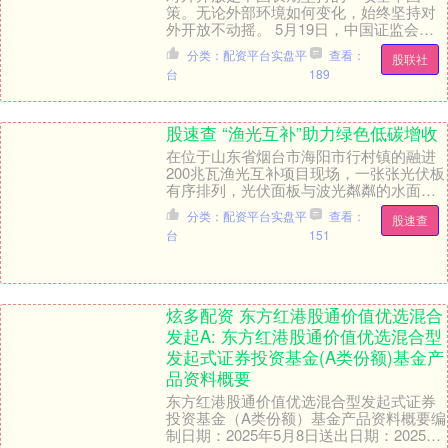
策。无论外部环境如何变化，始终坚持对
外开放不动摇。 5月19日，中国证监会副
主席李明在深交所2025全球投资者大会上
分类：配资平台实盘平
查看：
股联社
表示，目前....
台
189
股速查 “渔光互补”助力绿色低碳增收
在位于山东省烟台市海阳市行村镇的融进
200兆瓦渔光互补项目现场，一张张光伏板
有序排列，光伏面板与波光粼粼的水面交
相辉映，正源源不断地将光能转化为绿色
分类：配资平台实盘平
查看：
股速查
电能股速查，....
台
151
炫多配资 东方红港股通价值优选混合
发起A: 东方红港股通价值优选混合型
发起式证券投资基金(A类份额)基金产
品资料概要
东方红港股通价值优选混合型发起式证券
投资基金（A类份额）基金产品资料概要编
制日期：2025年5月8日送出日期：2025年