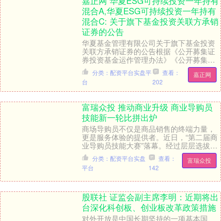
嘉正网 华夏ESG可持续投资一年持有
混合A,华夏ESG可持续投资一年持有
混合C: 关于旗下基金投资关联方承销
证券的公告
华夏基金管理有限公司关于旗下基金投资
关联方承销证券的公告根据《公开募集证
券投资基金运作管理办法》《公开募集证
券投资基金信息披露管理办法》及相关法
分类：配资平台实盘平
查看：
嘉正网
律法规、各基金基....
台
202
富瑞众投 推动商业升级 商业导购员
技能新一轮比拼出炉
商场导购员不仅是商品销售的终端力量，
更是服务体验的提供者。近日，“第二届商
业导购员技能大赛”落幕。经过层层选拔，
60位决赛选手脱颖而出富瑞众投，最终决
分类：配资平台实盘
查看：
富瑞众投
出 “人气....
平台
142
股联社 证监会副主席李明：近期将出
台深化科创板、创业板改革政策措施
对外开放是中国长期坚持的一项基本国