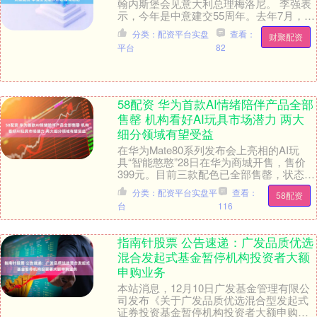
翰内斯堡会见意大利总理梅洛尼。 李强表
示，今年是中意建交55周年。去年7月，习
近平主席同总理女士在北京举行会晤，就
分类：配资平台实盘
查看：
财聚配资
深化中....
平台
82
58配资 华为首款AI情绪陪伴产品全部
售罄 机构看好AI玩具市场潜力 两大
细分领域有望受益
在华为Mate80系列发布会上亮相的AI玩
具“智能憨憨”28日在华为商城开售，售价
399元。目前三款配色已全部售罄，状态
为“暂时缺货”。据了解，该产品由华为和
分类：配资平台实盘平
查看：
58配资
珞....
台
116
指南针股票 公告速递：广发品质优选
混合发起式基金暂停机构投资者大额
申购业务
本站消息，12月10日广发基金管理有限公
司发布《关于广发品质优选混合型发起式
证券投资基金暂停机构投资者大额申购