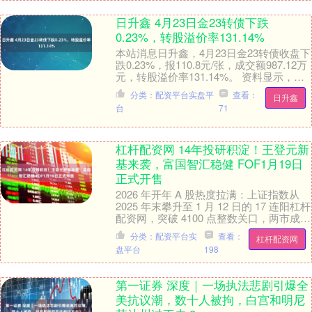
日升鑫 4月23日金23转债下跌
0.23%，转股溢价率131.14%
本站消息日升鑫，4月23日金23转债收盘下
跌0.23%，报110.8元/张，成交额987.12万
元，转股溢价率131.14%。 资料显示，金
23转债信用级别为“....
分类：配资平台实盘平
查看：
日升鑫
台
71
杠杆配资网 14年投研积淀！王登元新
基来袭，富国智汇稳健 FOF1月19日
正式开售
2026 年开年 A 股热度拉满：上证指数从
2025 年末攀升至 1 月 12 日的 17 连阳杠杆
配资网，突破 4100 点整数关口，两市成交
额连续三天站上....
分类：配资平台实
查看：
杠杆配资网
盘平台
198
第一证券 深度｜一场执法悲剧引爆全
美抗议潮，数十人被拘，白宫和明尼