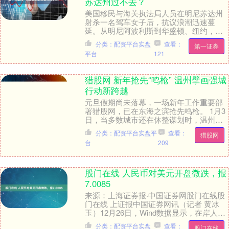
苏达州过不去？
美国移民与海关执法局人员在明尼苏达州
射杀一名驾车女子后，抗议浪潮迅速蔓
延。从明尼阿波利斯到华盛顿、纽约，上
千名示威者连日走上街头，截至10日，已
分类：配资平台实盘
查看：
第一证券
有至少30人被警....
平台
121
猎股网 新年抢先“鸣枪” 温州擘画强城
行动新跨越
元旦假期尚未落幕，一场新年工作重要部
署猎股网，已在东海之滨抢先鸣枪。 1月3
日，当多数城市还在休整谋划时，温州召
开了市委经济工作会议暨创新温州建设推
分类：配资平台实盘平
查看：
猎股网
进大会。 这....
台
209
股门在线 人民币对美元开盘微跌，报
7.0085
来源：上海证券报·中国证券网股门在线股
门在线 上证报中国证券网讯（记者 黄冰
玉）12月26日，Wind数据显示，在岸人民
币对美元开盘微跌，报7.0085，前一交....
分类：配资平台实盘
查看：
股门在线