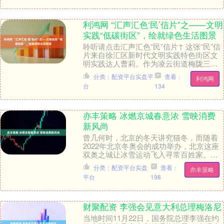
利鸿网 “汇声汇色‘民’信片”之——文明
实践“低碳街区”，绘就绿色生活图景
聆听请点击汇声汇色“民”信片↑ 这张“民”信
片来自徐汇区新时代文明实践特色街区文
明实践达人曹莉。作为凌云街道梅陇三村
居委会的党总支书记，她长期活跃在社区
分类：配资平台实盘平
查看：
利鸿网
绿色转型....
台
134
亦丰策略 冰燃京城春意浓 雪映消费
新风尚
曾几何时，北京的冬天讲究猫冬，而随着
2022年北京冬奥会的成功举办，北京这座
双奥之城让冰雪运动飞入寻常百姓家。
2026年马年新春，冰雪早已突破了单一的
分类：配资平台实盘
查看：
亦丰策略
运动，成为....
平台
198
财聚配资 李强会见意大利总理梅洛尼
当地时间11月22日，国务院总理李强在约