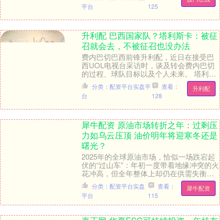
平台
125
升利配 巴西国家队？塔利斯卡：被征
召就会去，不被征召也没办法
费内巴切巴西前锋升利配，近日在接受巴
西UOL电视台采访时，谈及转会费内巴切
的过程、球队目标以及个人未来。 塔利斯
卡表示：“转会决定非常平静，完全是我自
分类：配资平台实盘平
查看：
升利配
己的选择。....
台
128
犀牛配资 原油市场转折之年：过剩压
力如乌云压顶 油价明年将迎寒冬还是
曙光？
2025年的全球原油市场，恰似一场跌宕起
伏的“过山车”：年初一度带着地缘冲突的火
花冲高，但全年整体上却仍在供需失衡的
泥沼中承压下行。 展望2026年，原油市场
分类：配资平台实盘
查看：
犀牛配资
正....
平台
115