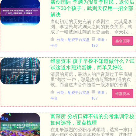
鑫创国际 李渊为报复李世民，退位后
生下30个孩子，武则天仅用一招全部
解决
唐朝初期的历史充满了戏剧性，尤其是李
渊、李世民与武则天之间的复杂关系，构
成了一幅波澜壮阔的历史画卷。今天我们
就来聊聊这段鲜为人知的家庭纷争。 李
分类：配资平台实盘
查看：
鑫创国际
渊，唐朝的开国皇....
平台
180
维嘉资本 孩子早餐不知道做什么？试
试这道水煎鸡蛋饼，简单又好吃
清晨的厨房，最动人的声音莫过于平底锅
里“滋啦”一声，那是热油与面糊相遇的欢
歌。而当这声音伴随着一股浓郁的葱香鸡
蛋味飘出时，睡眼惺忪的家人们往往就会
分类：配资平台实盘
查看：
维嘉资本
被这香气“钓”....
平台
107
富深所 分析口碑不错的公考集训学校
如何选择，要点梳理
在竞争激烈的公职考试领域，选择一家口
碑不错的公考集训学校至关重要。沈阳红