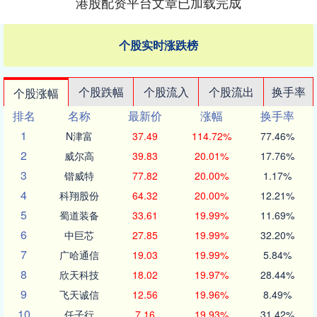
港股配资平台文章已加载完成
个股实时涨跌榜
个股跌幅
个股流入
个股流出
换手率
个股涨幅
排名
名称
最新价
涨幅
换手率
1
N津富
37.49
114.72%
77.46%
2
威尔高
39.83
20.01%
17.76%
3
锴威特
77.82
20.00%
1.17%
4
科翔股份
64.32
20.00%
12.21%
5
蜀道装备
33.61
19.99%
11.69%
6
中巨芯
27.85
19.99%
32.20%
7
广哈通信
19.03
19.99%
5.84%
8
欣天科技
18.02
19.97%
28.44%
9
飞天诚信
12.56
19.96%
8.49%
10
任子行
7.16
19.93%
31.42%