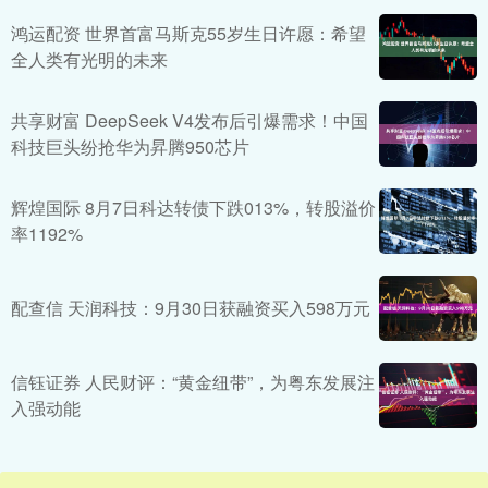
鸿运配资 世界首富马斯克55岁生日许愿：希望
全人类有光明的未来
共享财富 DeepSeek V4发布后引爆需求！中国
科技巨头纷抢华为昇腾950芯片
辉煌国际 8月7日科达转债下跌013%，转股溢价
率1192%
配查信 天润科技：9月30日获融资买入598万元
信钰证券 人民财评：“黄金纽带”，为粤东发展注
入强动能