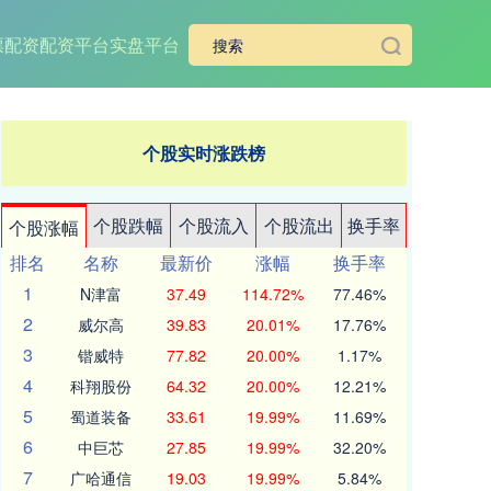
票配资
配资平台实盘平台
个股实时涨跌榜
个股跌幅
个股流入
个股流出
换手率
个股涨幅
排名
名称
最新价
涨幅
换手率
1
N津富
37.49
114.72%
77.46%
2
威尔高
39.83
20.01%
17.76%
3
锴威特
77.82
20.00%
1.17%
4
科翔股份
64.32
20.00%
12.21%
5
蜀道装备
33.61
19.99%
11.69%
6
中巨芯
27.85
19.99%
32.20%
7
广哈通信
19.03
19.99%
5.84%