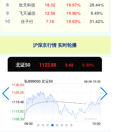
8
欣天科技
18.02
19.97%
28.44%
9
飞天诚信
12.56
19.96%
8.49%
10
任子行
7.16
19.93%
31.42%
沪深京行情 实时轮播
北证50
1122.88
创
3.42
0.30%