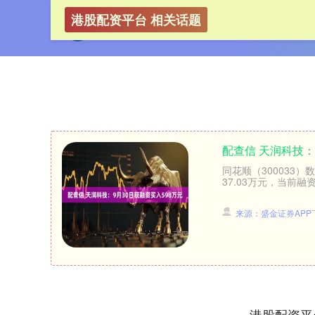
港股配资平台 相关话题
配查信 天润科技：
同花顺（300033
37.03万元，当前融资
来源：盛金证券APP
港股配资平