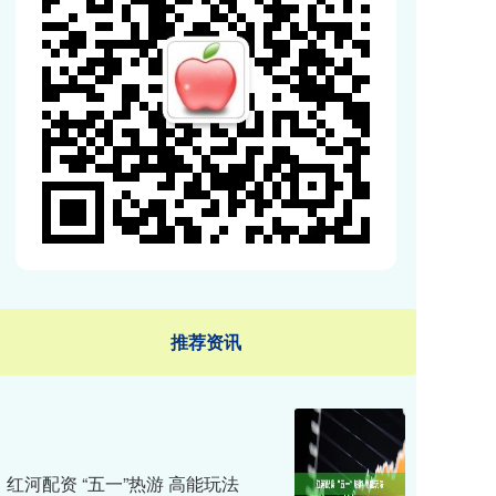
推荐资讯
红河配资 “五一”热游 高能玩法