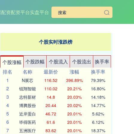
票配资
配资平台实盘平台
个股实时涨跌榜
个股跌幅
个股流入
个股流出
换手率
个股涨幅
排名
名称
最新价
涨幅
换手率
1
N展芯
116.52
396.89%
79.39%
2
锐翔智能
110.02
20.21%
16.80%
3
志特新材
14.8
20.03%
14.18%
4
博腾股份
20.44
20.02%
14.77%
5
近岸蛋白
46.72
20.01%
5.62%
6
毕得医药
61.6
20.01%
6.12%
7
五洲医疗
83.62
20.01%
18.37%