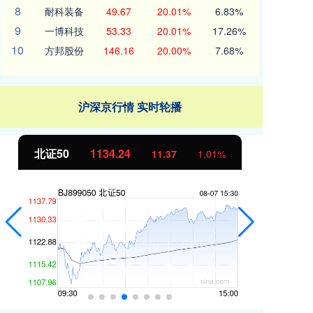
8
耐科装备
49.67
20.01%
6.83%
9
一博科技
53.33
20.01%
17.26%
10
方邦股份
146.16
20.00%
7.68%
沪深京行情 实时轮播
北证50
1134.24
创
11.37
1.01%