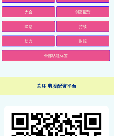
大会
创富配资
降息
持续
助力
财报
全部话题标签
关注 港股配资平台