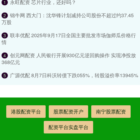
永旺配资 芯片行业，还好吗？
1
锦牛网 西大门：沈华锋计划减持公司股份不超过约37.45
2
万股
联丰优配 2025年9月17日全国主要批发市场伽师瓜价格行
3
情
创元网配资 人民银行开展930亿元逆回购操作 实现净投放
4
368亿元
广源优配 8月7日科沃转债下跌055%，转股溢价率13945%
5
港股配资平台
股票配资开户
南宁股票配资
配资平台实盘平台